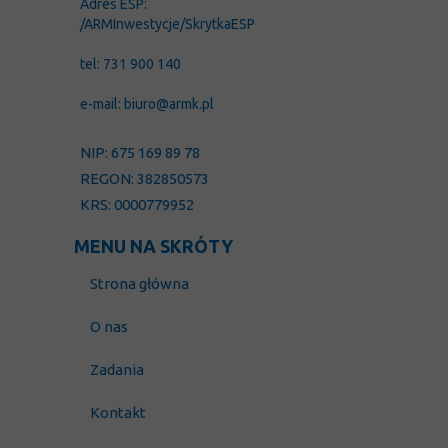
Adres ESP:
/ARMInwestycje/SkrytkaESP
tel: 731 900 140
e-mail: biuro@armk.pl
NIP: 675 169 89 78
REGON: 382850573
KRS: 0000779952
MENU NA SKRÓTY
Strona główna
O nas
Zadania
Kontakt