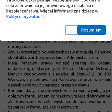
prawo do usunięcia danych i prawo do wniesienia
celu zapewnienia jej prawidłowego działania i
sprzeciwu wobec przetwarzania Waszych danych (art.
bezpieczeństwa. Więcej informacji znajdziesz w
17 RODO) Administrator wówczas nie może już
Polityce prywatności
.
przetwarzać tych danych osobowych, chyba że wykaże
ona istnienie ważnych prawnie uzasadnionych
podstaw do przetwarzania, nadrzędnych wobec
Rozumiem
interesów, praw i wolności osoby, której dane
dotyczą, lub podstaw do ustalenia, dochodzenia lub
obrony roszczeń.
Aby skorzystać z powyższych praw mogą się Państwo
skontaktować bezpośrednio z Administratorem.
Mają Państwo prawo wnieść
skargę
do organu
nadzorczego, którym jest Prezes Urzędu Ochrony
Danych Osobowych z siedzibą ul. Stawki 2, 00-193
Warszawa, jeżeli uważają Państwo, że przetwarzanie
danych osobowych narusza przepisy prawa.
Podanie danych osobowych w zakresie wynikającym
objętym formularzem kontaktowym jest
dobrowolne
,
ale konieczne w celu wysłania do nas wiadomości
zawartej w formularzu kontaktowym.