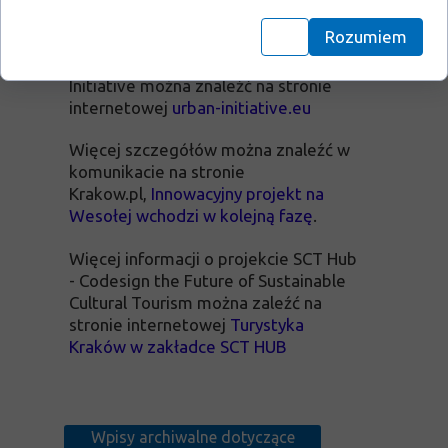
Projekt potrwa do
31 maja 2028 roku
.
Więcej informacji o
Rozumiem
programie Europejska Inicjatywa
Miejska - European Urban
Initiative można znaleźć na stronie
internetowej
urban-initiative.eu
Więcej szczegółów można znaleźć w
komunikacie na stronie
Krakow.pl,
Innowacyjny projekt na
Wesołej wchodzi w kolejną fazę
.
Więcej informacji o projekcie SCT Hub
- Codesign the Future of Sustainable
Cultural Tourism można zaleźć na
stronie internetowej
Turystyka
Kraków w zakładce SCT HUB
Wpisy archiwalne dotyczące