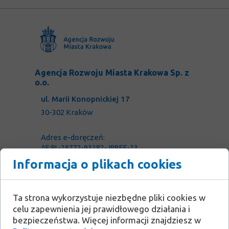
Agencja Rozwoju Miasta Krakowa Sp. z
o.o.
ul. Marii Konopnickiej 17
30-302 Kraków
Adres e-doręczeń:
AE:PL-28772-93282-JRBEE-23
Informacja o plikach cookies
Adres ESP:
/ARMInwestycje/SkrytkaESP
Ta strona wykorzystuje niezbędne pliki cookies w
tel: 731 900 140
celu zapewnienia jej prawidłowego działania i
bezpieczeństwa. Więcej informacji znajdziesz w
e-mail: biuro@armk.pl