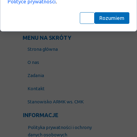
Polityce prywatności
.
NIP: 675 169 89 78
REGON: 382850573
Rozumiem
KRS: 0000779952
MENU NA SKRÓTY
Strona główna
O nas
Zadania
Kontakt
Stanowisko ARMK ws. CMK
INFORMACJE
Polityka prywatności i
ochrony
danych osobowych