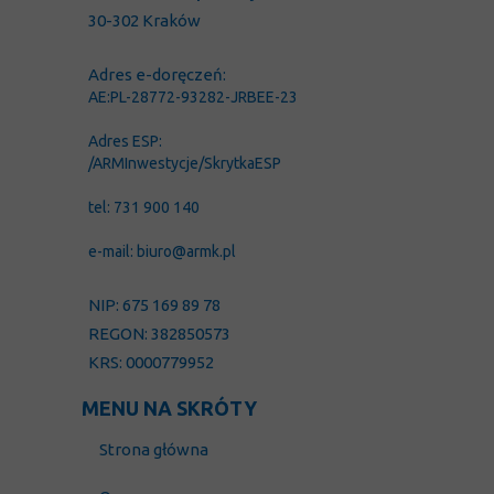
30-302 Kraków
Adres e-doręczeń:
AE:PL-28772-93282-JRBEE-23
Adres ESP:
/ARMInwestycje/SkrytkaESP
tel: 731 900 140
e-mail: biuro@armk.pl
NIP: 675 169 89 78
REGON: 382850573
KRS: 0000779952
MENU NA SKRÓTY
Strona główna