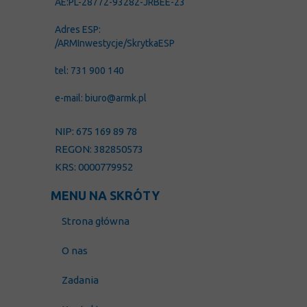
AE:PL-28772-93282-JRBEE-23
Adres ESP:
/ARMInwestycje/SkrytkaESP
tel: 731 900 140
e-mail: biuro@armk.pl
NIP: 675 169 89 78
REGON: 382850573
KRS: 0000779952
MENU NA SKRÓTY
Strona główna
O nas
Zadania