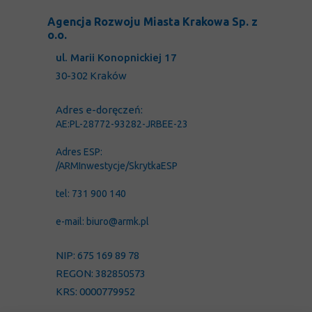
Agencja Rozwoju Miasta Krakowa Sp. z
o.o.
ul. Marii Konopnickiej 17
30-302 Kraków
Adres e-doręczeń:
AE:PL-28772-93282-JRBEE-23
Adres ESP:
/ARMInwestycje/SkrytkaESP
tel: 731 900 140
e-mail: biuro@armk.pl
NIP: 675 169 89 78
REGON: 382850573
KRS: 0000779952