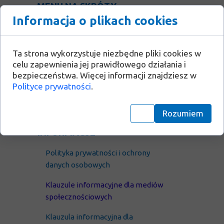
MENU NA SKRÓTY
Informacja o plikach cookies
Strona główna
O nas
Ta strona wykorzystuje niezbędne pliki cookies w
celu zapewnienia jej prawidłowego działania i
Zadania
bezpieczeństwa. Więcej informacji znajdziesz w
Polityce prywatności
.
Kontakt
Stanowisko ARMK ws. CMK
Rozumiem
INFORMACJE
Polityka prywatności i
ochrony
danych osobowych
Klauzule informacyjne dla mediów
społecznościowych
Klauzula
informacyjna dla